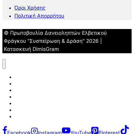
Όροι Χρήσης
Πολιτική Απορρήτου
© Πρωτοβουλία Δανειοληπτών Ελβετικού
Φράγκου "Συσπείρωση & Δράση" 2026 |
Κατασκευή DimisGram
Αρχική
Σχετικά με εμάς
Δελτία Τύπου
Καταγραφή Δανειοληπτών-Εγγυητών
Αρχεία-Κείμενα
Κανάλι YouTube
Επικοινωνία
Facebook
Instagram
YouTube
Pinterest