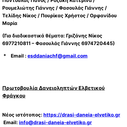
Παντούλας Πάνος / Ροζάκη Κατερίνα /
Ρουμελιώτης Γιάννης / Φασουλάς Γιάννης /
Τελίδης Νίκος / Πουρίκας Χρήστος / Ορφανίδου
Μαρία
(Για διαδικαστικά θέματα: Γριζάνης Νίκος
6977210811 – Φασουλάς Γιάννης 6974720445)
*
Email
:
esddaniachf
@
gmail
.
com
Πρωτοβουλία Δανειοληπτών Ελβετικού
Φράγκου
Νέος ιστότοπος:
https://drasi-daneia-elvetiko.gr
Email:
info@drasi-daneia-elvetiko.gr