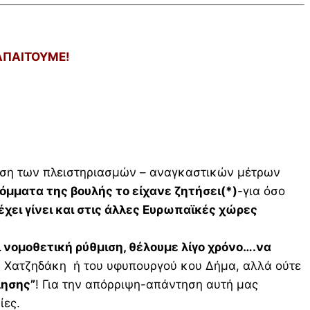
5
ΑΠΑΙΤΟΥΜΕ!
αύση των πλειστηριασμών – αναγκαστικών μέτρων
όμματα της βουλής το είχανε ζητήσει(*)
-για όσο
 έχει γίνει και στις άλλες Ευρωπαϊκές χώρες
ι νομοθετική ρύθμιση, θέλουμε λίγο χρόνο….να
υ Χατζηδάκη ή του υφυπουργού κου Δήμα, αλλά ούτε
λησης”
! Για την απόρριψη-απάντηση αυτή μας
ίες.