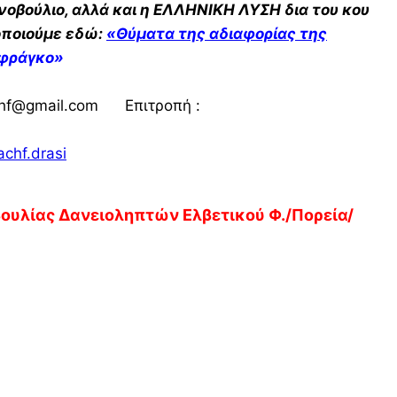
οβούλιο, αλλά και η ΕΛΛΗΝΙΚΗ ΛΥΣΗ δια του κου
οποιούμε εδώ:
«Θύματα της αδιαφορίας της
 φράγκο»
hf@gmail.com Επιτροπή :
chf.drasi
υλίας Δανειοληπτών Ελβετικού Φ./Πορεία/