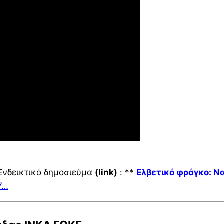
Ενδεικτικό δημοσιεύμα
(link)
: **
Ελβετικό φράγκο: Ν
7…