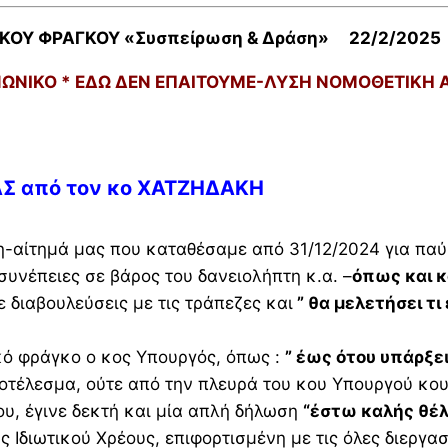
ΙΚΟΥ ΦΡΑΓΚΟΥ «Συσπείρωση & Δράση» 22/2/202
ΝΩΝΙΚΟ *
ΕΔΩ ΔΕΝ ΕΠΑΙΤΟΥΜΕ-ΛΥΣΗ ΝΟΜΟΘΕΤΙΚΗ 
ΑΣ από τον κο ΧΑΤΖΗΔΑΚΗ
ση-αίτημά μας που καταθέσαμε από 31/12/2024 για π
συνέπειες σε βάρος του δανειολήπτη κ.α. –
όπως και κ
 διαβουλεύσεις με τις τράπεζες και
” θα μελετήσει τι
ικό φράγκο ο κος Υπουργός, όπως :
” έως ότου υπάρξε
ποτέλεσμα, ούτε από την πλευρά του κου Υπουργού κο
υ, έγινε δεκτή και μία απλή δήλωση
“έστω καλής θέ
διωτικού Χρέους, επιφορτισμένη με τις όλες διεργασ