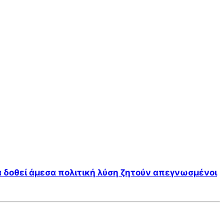
α δοθεί άμεσα πολιτική λύση ζητούν απεγνωσμένοι