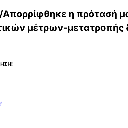
/Απορρίφθηκε η πρότασή μα
ικών μέτρων-μετατροπής δ
ΓΗΣΗ!
!